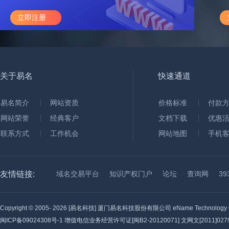
立即注册
关于易名
快速通道
易名简介
网站资质
价格标准
付款
网站荣誉
经典客户
文档下载
优惠
联系方式
工作机会
网站地图
手机
友情链接:
域名交易平台
知识产权门户
论坛
查询网
3
Copyright © 2005-
2026 [易名科技] 厦门易名科技股份有限公司 eName Technology C
闽ICP备09024308号-1
增值电信业务经营许可证[闽B2-20120071] 文网文[2011]0279